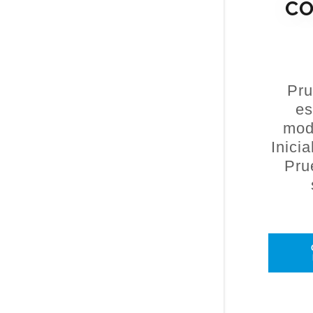
CO
Pru
es
mod
Inici
Pru