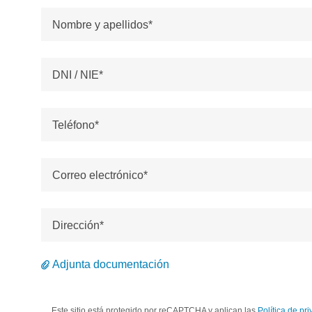
Nombre y apellidos*
DNI / NIE*
Teléfono*
Correo electrónico*
Dirección*
Adjunta documentación
Este sitio está protegido por reCAPTCHA y aplican las
Política de pr