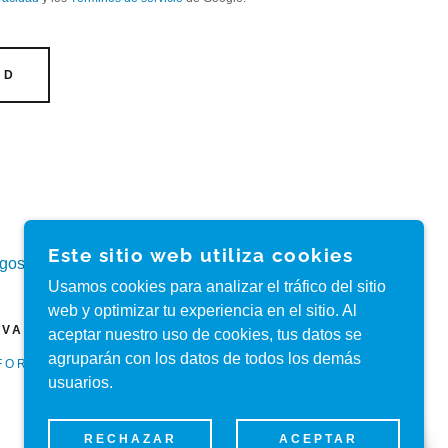
UD
Este sitio web utiliza cookies
agos
Usamos cookies para analizar el tráfico del sitio
web y optimizar tu experiencia en el sitio. Al
VAS - SIDFOR
aceptar nuestro uso de cookies, tus datos se
agruparán con los datos de todos los demás
FOR.ES
/
686564978
/
usuarios.
CON TECNOLOGÍA DE
RECHAZAR
ACEPTAR