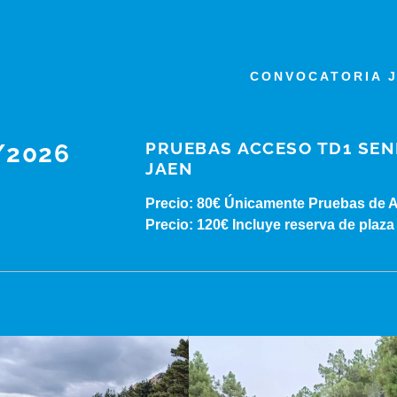
CONVOCATORIA 
PRUEBAS ACCESO TD1 SEN
/2026
JAEN
Precio: 80€ Únicamente Pruebas de 
ERISMO
ICIAL SENDERISMO
ERISMO JAEN
ERISMO JAÉN
Precio: 120€ Incluye reserva de plaza
MEDIA MONTAÑA
A MONTAÑA
EDIA JAÉN
A MONTAÑA JAÉN
ESCALADA
ALADA
ESCALADA JAÉN
LADA JAÉN
BARRANCOS
RANCOS
BARRANCOS JAÉN
RANCOS JAÉN
ALTA MONTAÑA
BINADO